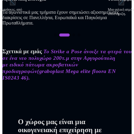
αι ανάγκες, από
Μια φιλική ατμόσ
Τα αγωνιστικά μας τμήματα έχουν σημειώσει αξιοσημείωτες
υποστήριξη.
διακρίσεις σε Πανελλήνια, Ευρωπαϊκά και Παγκόσμια
Πρωταθλήματα.
Σχετικά με εμάς
To
Strike a Pose
άνοιξε τα φτερά του
σε ένα νεο πολυχώρο 200τ.μ στην Αργυρούπολη
με ειδικό πάτωμα ακροβατικών
προδιαγραφών(graboplast Mega elite floora EN
IS0243 46).
O χώρος μας
είναι μια
οικογενειακή επιχείρηση με