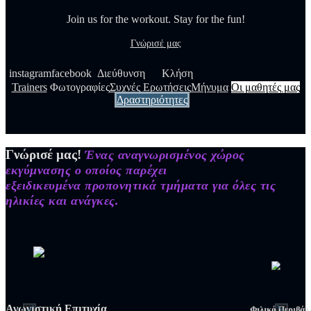
Join us for the workout. Stay for the fun!
Γνώρισέ μας
instagram
facebook
Διεύθυνση
Κλήση
Trainers
Φωτογραφίες
Συχνές Ερωτήσεις
Μήνυμα
Οι μαθητές μας
Δραστηριότητες
Γνώρισέ μας!
Ένας αναγνωρισμένος χώρος
εκγύμνασης ο οποίος παρέχει
εξειδικευμένα προπονητικά τμήματα για όλες τις
ηλικίες και ανάγκες.
Αγωνιστική Επιτυχία
Φιλικό Περιβάλ