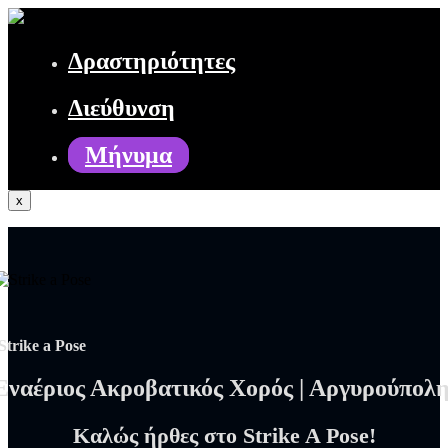
Δραστηριότητες
Διεύθυνση
Μήνυμα
x
Strike a Pose
Εναέριος Ακροβατικός Χορός | Αργυρούπολ
Καλώς ήρθες στο Strike A Pose!