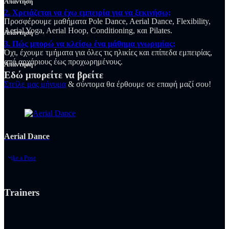
Απάντηση
2. Χρειάζεται να έχω εμπειρία για να ξεκινήσω;
Προσφέρουμε μαθήματα Pole Dance, Aerial Dance, Flexibility,
Aerial Yoga, Aerial Hoop, Conditioning, και Pilates.
Απάντηση
3. Πώς μπορώ να κλείσω ένα μάθημα γνωριμίας;
Όχι, έχουμε τμήματα για όλες τις ηλικίες και επίπεδα εμπειρίας,
από αρχάριους έως προχωρημένους.
Απάντηση
Εδώ μπορείτε να βρείτε
Στείλε μας μήνυμα
& σύντομα θα έρθουμε σε επαφή μαζί σου!
Aerial Dance
Strike a Pose
Trainers